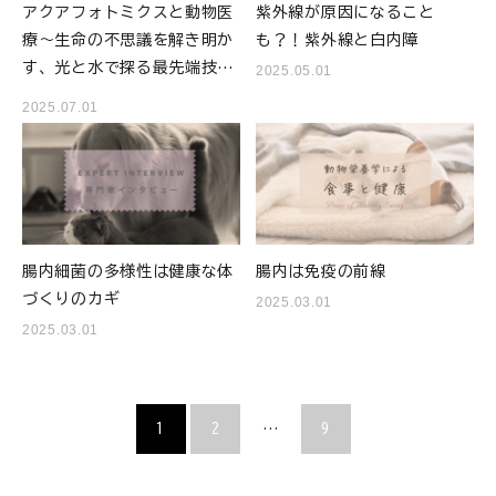
アクアフォトミクスと動物医
紫外線が原因になること
療～生命の不思議を解き明か
も？！紫外線と白内障
す、光と水で探る最先端技術
2025.05.01
～
2025.07.01
腸内細菌の多様性は健康な体
腸内は免疫の前線
づくりのカギ
2025.03.01
2025.03.01
1
2
…
9