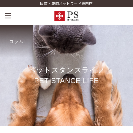
国産・鹿肉ペットフード専門店
ペットスタンスの歴史
コラム
コンセプト
商品一覧
ペ
ッ
ト
ス
タ
ン
ス
ラ
イ
フ
コラム（PETSTANCE LIFE）
P
E
T
S
T
A
N
C
E
L
I
F
E
お知らせ
ご相談室
ショッピング