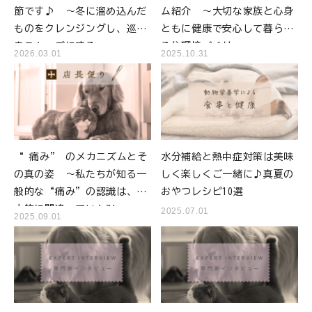
節です♪ ～冬に溜め込んだ
ム紹介 ～大切な家族と心身
ものをクレンジングし、巡り
ともに健康で安心して暮らせ
をスムーズにする～
る住環境づくり～
2026.03.01
2025.10.31
“ 痛み” のメカニズムとそ
水分補給と熱中症対策は美味
の真の姿 ～私たちが知る一
しく楽しくご一緒に♪真夏の
般的な“痛み”の認識は、根
おやつレシピ10選
本的に間違っていた?!～
2025.07.01
2025.09.01