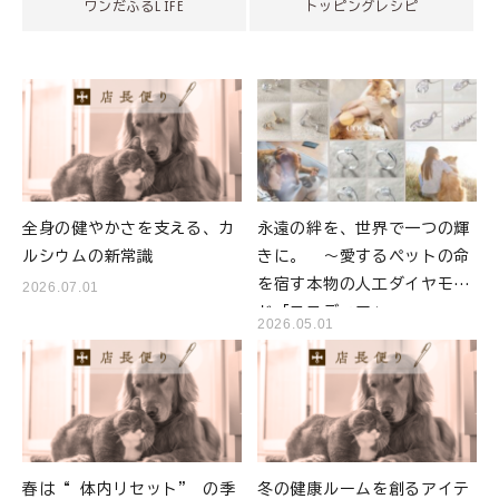
ワンだふるLIFE
トッピングレシピ
全身の健やかさを支える、カ
永遠の絆を、世界で一つの輝
ルシウムの新常識
きに。 ～愛するペットの命
を宿す本物の人工ダイヤモン
2026.07.01
ド「ココディア」～
2026.05.01
春は“ 体内リセット” の季
冬の健康ルームを創るアイテ