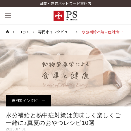
国産・鹿肉ペットフード専門店
ペットスタンスの歴史
コラム
専門家インタビュー
水分補給と熱中症対策は美味しく楽しくご一緒に♪真夏のおやつレシピ10選
コンセプト
商品一覧
コラム（PETSTANCE LIFE）
お知らせ
専門家インタビュー
ご相談室
水分補給と熱中症対策は美味しく楽しくご
ショッピング
一緒に♪真夏のおやつレシピ10選
2025.07.01