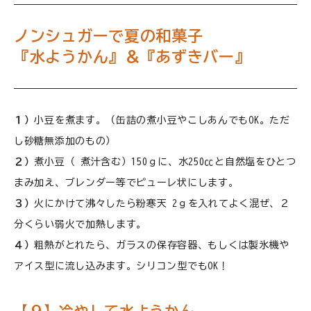
ノンシュガーで夏の和菓子
『水ようかん』＆『あずきバー』
１）
小豆を煮ます。（缶詰の煮小豆やこしあんでもOK。ただ
し砂糖無添加のもの）
２）
煮小豆（ 煮汁含む）150ｇに、水250㏄と自然塩をひとつ
まみ加え、ブレンダー等でピューレ状にします。
３）
火にかけて沸々したら粉寒天 2ｇを入れてよく混ぜ、２
分くらい弱火で加熱します。
４）
粗熱がとれたら、ガラスの保存容器、もしくは製氷機や
アイス型に流し込みます。シリコン型でもOK！