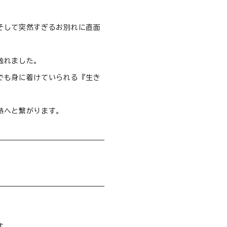
そして突然すぎるお別れに直面
触れました。
でも身に着けていられる『生き
熱へと繋がります。
す。