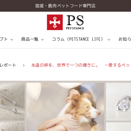
国産・鹿肉ペットフード専門店
プト
商品一覧
コラム（PETSTANCE LIFE）
お知
トスタンスについて
情報
ドッグスタンス
7つの健康アプローチ
専門家インタビュー
キャットスタンス
食事と健康
こだわりの
メディ
トピ
レポート
永遠の絆を、世界で一つの輝きに。 ～愛するペットの命を宿す本
菌H61とは