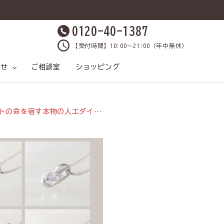
0120-40-1387
【受付時間】10:00～21:00（年中無休）
らせ
ご相談室
ショッピング
原材料と製法
ケア
ックス
各種SNS
おうちケアしましょ
飲料水
鹿肉について
プレゼントクイズ
物の人工ダイヤモンド「ココディア」～