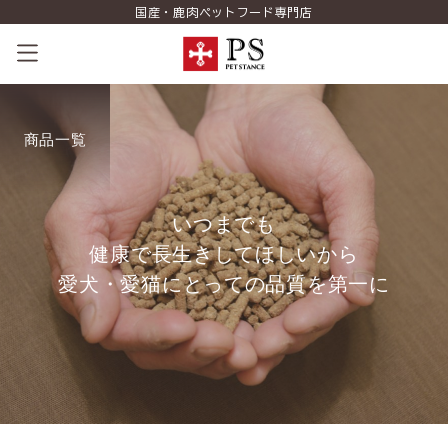
国産・鹿肉ペットフード専門店
ペットスタンスの歴史
商品一覧
コンセプト
商品一覧
い
つ
ま
で
も
健
康
で
長
生
き
し
て
ほ
し
い
か
ら
コラム（PETSTANCE LIFE）
愛
犬
・
愛
猫
に
と
っ
て
の
品
質
を
第
一
に
お知らせ
ご相談室
ショッピング