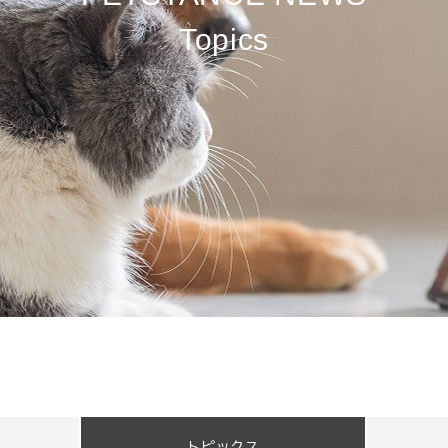
T
o
p
i
c
s
トピックス