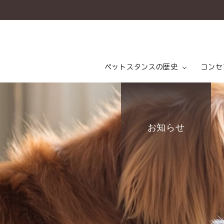
ペットスタンスの歴史
コンセ
ペットスタンスの歴史
ペットスタンス開発秘話
ペッ
会社
コンセプト
お知らせ
乳酸
商品一覧
コラム（PETSTANCE LIFE）
お知らせ
ご相談室