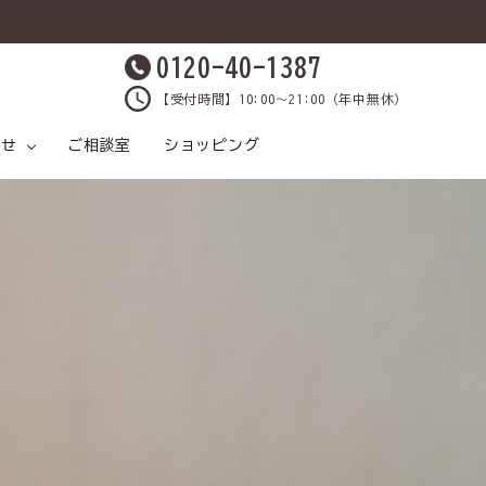
0120-40-1387
【受付時間】10:00～21:00（年中無休）
らせ
ご相談室
ショッピング
原材料と製法
ケア
ックス
各種SNS
おうちケアしましょ
飲料水
鹿肉について
プレゼントクイズ