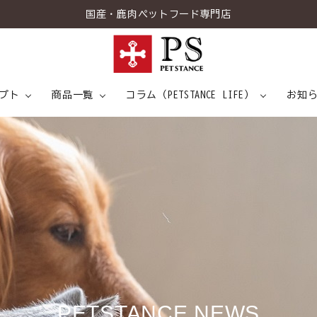
国産・鹿肉ペットフード専門店
プト
商品一覧
コラム（PETSTANCE LIFE）
お知
トスタンスについて
情報
ドッグスタンス
7つの健康アプローチ
専門家インタビュー
キャットスタンス
食事と健康
こだわりの
メディ
トピ
菌H61とは
P
E
T
S
T
A
N
C
E
N
E
W
S