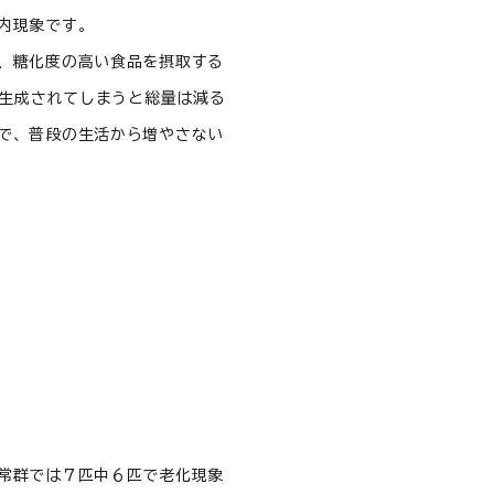
内現象です。
、糖化度の高い食品を摂取する
が生成されてしまうと総量は減る
で、普段の生活から増やさない
常群では７匹中６匹で老化現象