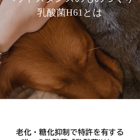
乳
酸
菌
H
6
1
と
は
老化・糖化抑制で特許を有する