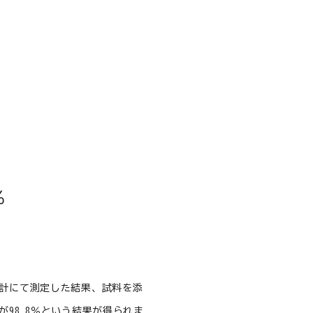
％
度計にて測定した結果、試料を添
が98.8％という結果が得られま