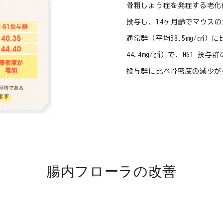
骨粗しょう症を発症する老化
投与し、14ヶ月齢でマウス
通常群（平均38.5mg/㎠）に
44.4mg/㎠）で、H61 
投与群に比べ骨密度の減少が
腸内フローラの改善