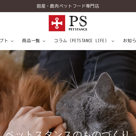
国産・鹿肉ペットフード専門店
プト
商品一覧
コラム（PETSTANCE LIFE）
お知
トスタンスについて
情報
ドッグスタンス
7つの健康アプローチ
専門家インタビュー
キャットスタンス
食事と健康
こだわりの
メディ
トピ
菌H61とは
ペ
ッ
ト
ス
タ
ン
ス
の
も
の
づ
く
り