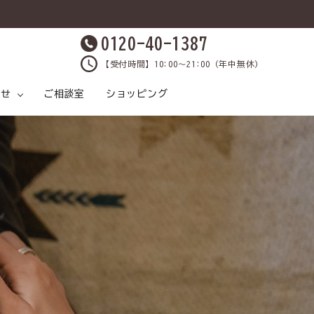
0120-40-1387
【受付時間】10:00～21:00（年中無休）
らせ
ご相談室
ショッピング
原材料と製法
ケア
ックス
各種SNS
おうちケアしましょ
飲料水
鹿肉について
プレゼントクイズ