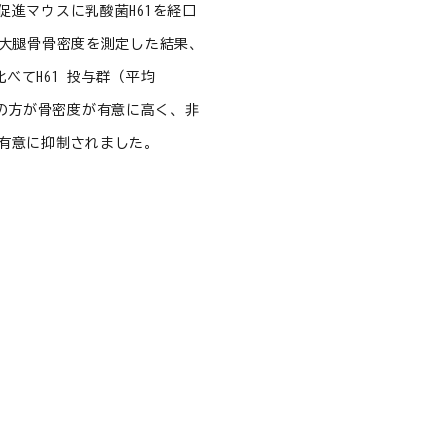
促進マウスに乳酸菌H61を経口
の大腿骨骨密度を測定した結果、
比べてH61 投与群（平均
投与群の方が骨密度が有意に高く、非
有意に抑制されました。