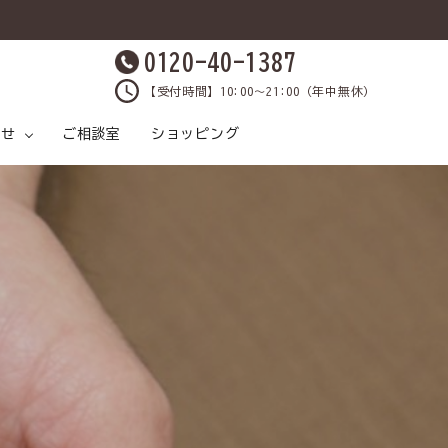
0120-40-1387
【受付時間】10:00～21:00（年中無休）
らせ
ご相談室
ショッピング
原材料と製法
ケア
ックス
各種SNS
おうちケアしましょ
飲料水
鹿肉について
プレゼントクイズ