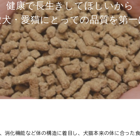
健
康
で
長
生
き
し
て
ほ
し
い
か
ら
愛
犬
・
愛
猫
に
と
っ
て
の
品
質
を
第
一
、消化機能など体の構造に着目し、犬猫本来の体に合った