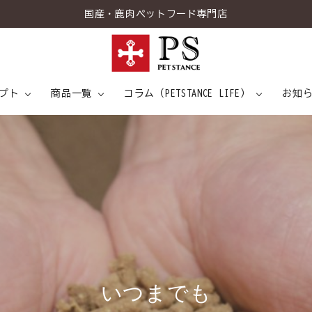
国産・鹿肉ペットフード専門店
プト
商品一覧
コラム（PETSTANCE LIFE）
お知
トスタンスについて
情報
ドッグスタンス
7つの健康アプローチ
専門家インタビュー
キャットスタンス
食事と健康
こだわりの
メディ
トピ
菌H61とは
い
つ
ま
で
も