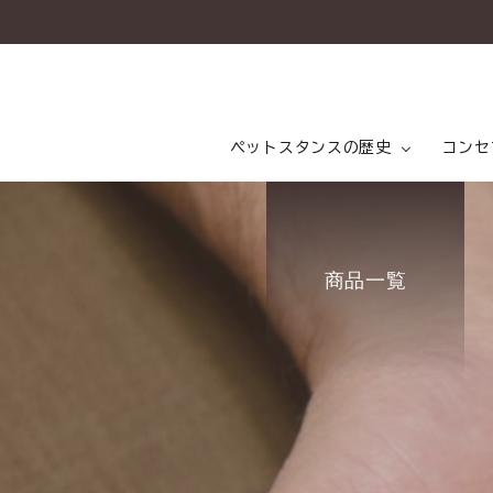
ペットスタンスの歴史
コンセ
ペットスタンスの歴史
ペットスタンス開発秘話
ペッ
会社
コンセプト
商品一覧
乳酸
商品一覧
コラム（PETSTANCE LIFE）
お知らせ
ご相談室