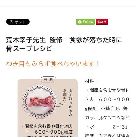
ご利用ガイド
プライバシーポリシー
特定商取引法について
荒木幸子先生 監修 食欲が落ちた時に
骨スープレシピ
0120-40-1387
わき目もふらず食べちゃいます！
材料：
・関節を含む骨や骨付
き肉 ６００～９００
g程度 ※鶏手羽、鶏
ガラ、豚ゲンコツなど
・水 ２～３ℓ
程度 ※できれば浄水