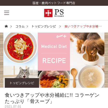
国産・鹿肉ペットフード専門店
ペットスタンスの歴史
コラム
トッピングレシピ
食いつきアップや水分補給に!! コラーゲンたっぷり「骨スープ」
コンセプト
商品一覧
コラム（PETSTANCE LIFE）
お知らせ
トッピングレシピ
ご相談室
食いつきアップや水分補給に!! コラーゲン
ショッピング
たっぷり「骨スープ」
2021.07.01