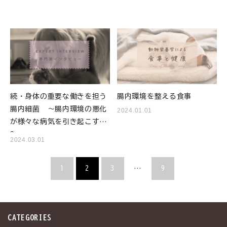
続・身体の重要な働きを担う
腸内環境を整える食事
腸内細菌 ～腸内環境の悪化
2024.01.01
が様々な病気を引き起こす!
?～
2024.03.01
1
2
3
…
9
CATEGORIES