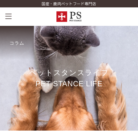
国産・鹿肉ペットフード専門店
ペットスタンスの歴史
コラム
コンセプト
商品一覧
ペ
ッ
ト
ス
タ
ン
ス
ラ
イ
フ
コラム（PETSTANCE LIFE）
P
E
T
S
T
A
N
C
E
L
I
F
E
お知らせ
ご相談室
ショッピング