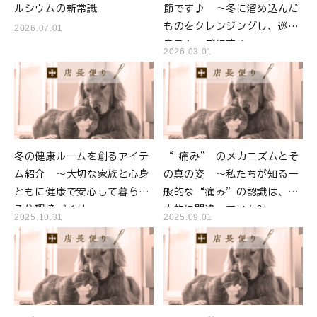
ルシウムの新常識
節です♪ ～冬に溜め込んだ
ものをクレンジングし、巡り
2026.07.01
をスムーズにする～
2026.03.01
冬の健康ルームを創るアイテ
“ 痛み” のメカニズムとそ
ム紹介 ～大切な家族と心身
の真の姿 ～私たちが知る一
ともに健康で安心して暮らせ
般的な“痛み”の認識は、根
る住環境づくり～
本的に間違っていた?!～
2025.10.31
2025.09.01