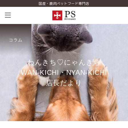
国産・鹿肉ペットフード専門店
ペットスタンスの歴史
コラム
コンセプト
商品一覧
わ
ん
き
ち
♡
に
ゃ
ん
き
ち
W
A
N
-
K
I
C
H
I
・
N
Y
A
N
-
K
I
C
H
I
コラム（PETSTANCE LIFE）
店
長
だ
よ
り
お知らせ
ご相談室
ショッピング