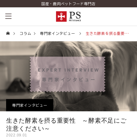
国産・鹿肉ペットフード専門店
ペットスタンスの歴史
コラム
専門家インタビュー
生きた酵素を摂る重要性 ～酵素不足にご注意ください～
コンセプト
商品一覧
コラム（PETSTANCE LIFE）
お知らせ
専門家インタビュー
ご相談室
生きた酵素を摂る重要性 ～酵素不足にご
ショッピング
注意ください～
2022.09.01