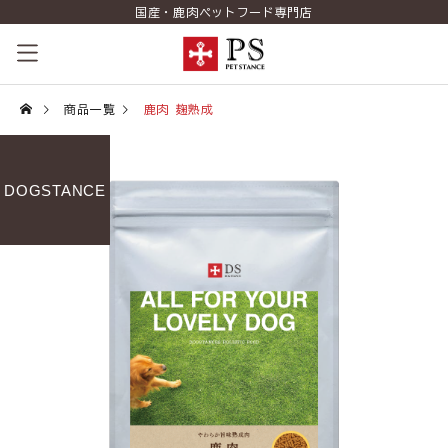
国産・鹿肉ペットフード専門店
ペットスタンスの歴史
商品一覧
鹿肉 麹熟成
コンセプト
DOGSTANCE
商品一覧
コラム（PETSTANCE LIFE）
お知らせ
ご相談室
ショッピング