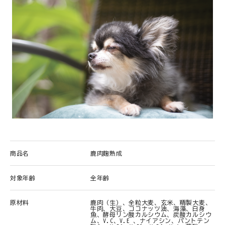
商品名
鹿肉麹熟成
対象年齢
全年齢
原材料
鹿肉（生）、全粒大麦、玄米、精製大麦、
牛肉、大豆、ココナッツ油、海藻、白身
魚、酵母リン酸カルシウム、炭酸カルシウ
ム、V.C、V.E 、ナイアシン、パントテン