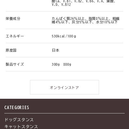
酸Ca、V.B1、V.B2、V.B6、V.A、葉酸、
V.D、V.B12
栄養成分
たんぱく質26％以上、脂質8％以上、粗繊
維4％以下、灰分5％以下、水分10％以下
エネルギー
530kcal/100ｇ
原産国
日本
製品サイズ
300g 800g
オンラインストア
CATEGORIES
ドッグスタンス
キャットスタンス