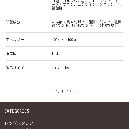
ゴ糖、カルシウム粉末、Ｌ－リジン、ＤＬ
－メチオニン、エンザミン、タウリン、乳
酸菌群
栄養成分
たんぱく質32％以上、脂質13％以上、粗繊
維4％以下、灰分5％以下、水分10％以下
エネルギー
400kcal/100ｇ
原産国
日本
製品サイズ
100g 1kg
オンラインストア
CATEGORIES
ドッグスタンス