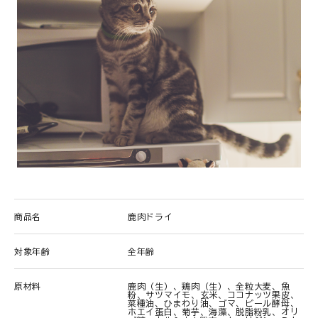
商品名
鹿肉ドライ
対象年齢
全年齢
原材料
鹿肉（生）、鶏肉（生）、全粒大麦、魚
粉、サツマイモ、玄米、ココナッツ果皮、
菜種油、ひまわり油、ゴマ、ビール酵母、
ホエイ蛋白、菊芋、海藻、脱脂粉乳、オリ