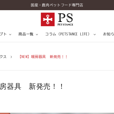
国産・鹿肉ペットフード専門店
プト
商品一覧
コラム（PETSTANCE LIFE）
お知
トスタンスについて
情報
ドッグスタンス
7つの健康アプローチ
専門家インタビュー
キャットスタンス
食事と健康
こだわりの
メディ
トピ
クス
【NEW】暖房器具 新発売！！
菌H61とは
暖房器具 新発売！！