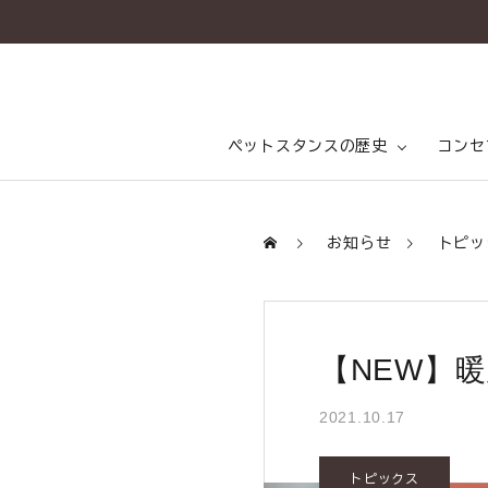
ペットスタンスの歴史
コンセ
ペットスタンスの歴史
ペットスタンス開発秘話
ペッ
会社
お知らせ
トピッ
コンセプト
乳酸
商品一覧
【NEW】
コラム（PETSTANCE LIFE）
2021.10.17
お知らせ
トピックス
ご相談室