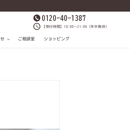
0120-40-1387
【受付時間】10:00～21:00（年中無休）
らせ
ご相談室
ショッピング
原材料と製法
ケア
ックス
各種SNS
おうちケアしましょ
飲料水
鹿肉について
プレゼントクイズ